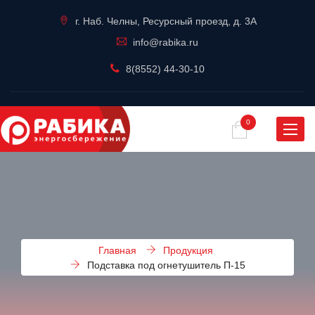
г. Наб. Челны, Ресурсный проезд, д. 3А
info@rabika.ru
8(8552) 44-30-10
0
Навиг
Главная
Продукция
Подставка под огнетушитель П-15