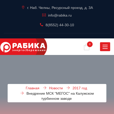
г. Наб. Челны, Ресурсный проезд, д. 3А
info@rabika.ru
8(8552) 44-30-10
0
Навиг
Главная
Новости
2017 год
Внедрение МСК "МЕГОС" на Калужском
турбинном заводе