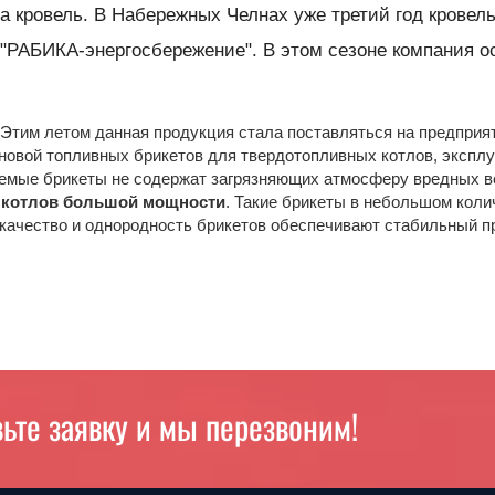
нта кровель. В Набережных Челнах уже третий год крове
 "РАБИКА-энергосбережение". В этом сезоне компания о
 Этим летом данная продукция стала поставляться на предприя
сновой топливных брикетов для твердотопливных котлов, экспл
аемые брикеты не содержат загрязняющих атмосферу вредных ве
 котлов большой мощности
. Такие брикеты в небольшом кол
качество и однородность брикетов обеспечивают стабильный 
ьте заявку и мы перезвоним!