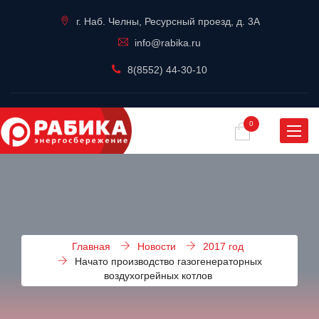
г. Наб. Челны, Ресурсный проезд, д. 3А
info@rabika.ru
8(8552) 44-30-10
0
Навиг
Главная
Новости
2017 год
Начато производство газогенераторных
воздухогрейных котлов